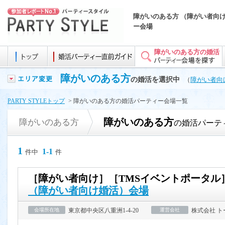
障がいのある方 （障がい者向け
ー会場
障がいのある方の婚活
障がいのある方
の婚活を選択中
（
障がい者向
PARTY STYLEトップ
> 障がいのある方の婚活パーティー会場一覧
障がいのある方
障がいのある方
の婚活パーテ
1
1-1
件中
件
［障がい者向け］［TMSイベントポータル
（障がい者向け婚活）会場
会場所在地
東京都中央区八重洲1-4-20
運営会社
株式会社 