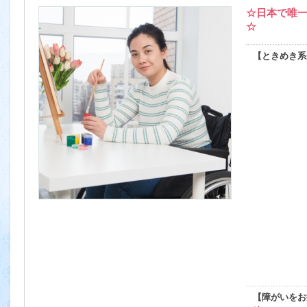
☆日本で唯
☆
【ときめき系
【障がいをお