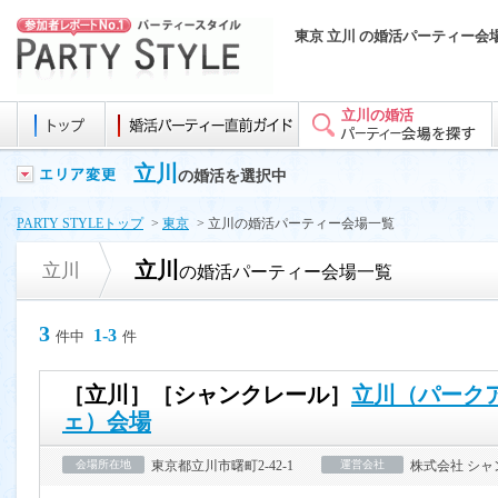
東京 立川 の婚活パーティー会
立川の婚活
立川
の婚活を選択中
PARTY STYLEトップ
>
東京
> 立川の婚活パーティー会場一覧
立川
立川
の婚活パーティー会場一覧
3
1-3
件中
件
［立川］［シャンクレール］
立川（パーク
ェ）会場
会場所在地
東京都立川市曙町2-42-1
運営会社
株式会社 シ