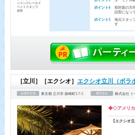
ポイント3
ターミナル
シャンクレールイ
ベントスタッフ:
ポイント4
初対面の方
持田
話型になっ
ポイント5
地元スタッ
す
［立川］［エクシオ］
エクシオ立川（ボラボ
会場所在地
東京都 立川市 柴崎町3-7-5
運営会社
株式会社 
◆◇アメリ
【エクシオ立