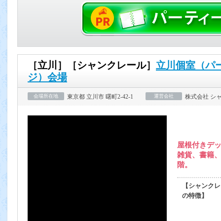
［立川］［シャンクレール］
立川個室（パ
ジ）会場
会場所在地
東京都 立川市 曙町2-42-1
運営会社
株式会社 シ
屋根付きデ
雑貨、書籍、
階。
【シャンクレ
の特徴】