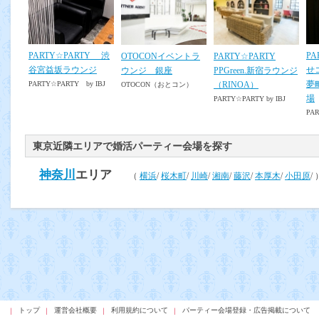
PARTY☆PARTY 渋
PA
OTOCONイベントラ
PARTY☆PARTY
谷宮益坂ラウンジ
せ
ウンジ 銀座
PPGreen.新宿ラウンジ
夢
（RINOA）
PARTY☆PARTY by IBJ
OTOCON（おとコン）
場
PARTY☆PARTY by IBJ
PAR
東京近隣エリアで婚活パーティー会場を探す
神奈川
エリア
（
横浜
/
桜木町
/
川崎
/
湘南
/
藤沢
/
本厚木
/
小田原
/ 
トップ
運営会社概要
利用規約について
パーティー会場登録・広告掲載について