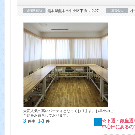
会場所在地
熊本県熊本市中央区下通1-12-27
運営会社
株
大変人気の高いパーティとなっております。お早めのご
予約をお待ちしております。
3
1-3
☆下通・銀座通
件中
件
1
中心部にあるの