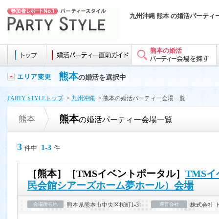
九州沖縄 熊本 の婚活パーティ
熊本の婚活
熊本
の婚活を選択中
PARTY STYLEトップ
>
九州沖縄
> 熊本の婚活パーティー会場一覧
熊本
熊本
の婚活パーティー会場一覧
3
1-3
件中
件
［熊本］［TMSイベントポータル］
TMS
民会館シアーズホーム夢ホール）会場
会場所在地
熊本県熊本市中央区桜町1-3
運営会社
株式会社 