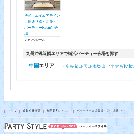
博多（エイムアテイン
大博通り峰ビル4F～
パーティーRoom）会
場
シャンクレール
九州沖縄近隣エリアで婚活パーティー会場を探す
中国
エリア
（
広島
/
福山
/
岡山
/
倉敷
/
山口
/
宇部
/
鳥取
/
松
トップ
運営会社概要
利用規約について
パーティー会場登録・広告掲載について