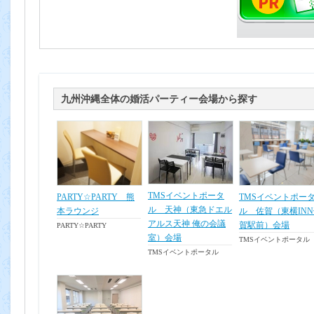
九州沖縄全体の婚活パーティー会場から探す
TMSイベントポータ
PARTY☆PARTY 熊
TMSイベントポー
ル 天神（東急ドエル
本ラウンジ
ル 佐賀（東横IN
アルス天神 俺の会議
賀駅前）会場
PARTY☆PARTY
室）会場
TMSイベントポータル
TMSイベントポータル