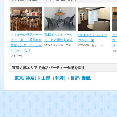
フィオーレ婚活パーテ
TMSイベントポータ
OTOCONイベントラ
エ
ィー 津（三重県総合
ル 名古屋個室会場
ウンジ 栄
津
文化センターパーティ
場
TMSイベントポータル
OTOCON（おとコン）
ーRoom）会場
エ
フィオーレ
東海近隣エリアで婚活パーティー会場を探す
東京
/
神奈川
/
山梨（甲府）
/
長野
/
近畿
/