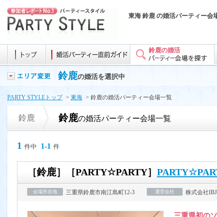
東海 鈴鹿 の婚活パーティー会
鈴鹿の婚活
鈴鹿
の婚活を選択中
PARTY STYLEトップ
>
東海
> 鈴鹿の婚活パーティー会場一覧
鈴鹿
鈴鹿
の婚活パーティー会場一覧
1
1-1
件中
件
［鈴鹿］［PARTY☆PARTY］
PARTY☆P
会場所在地
三重県鈴鹿市南江島町12-3
運営会社
株式会社IBJ
三重県初の