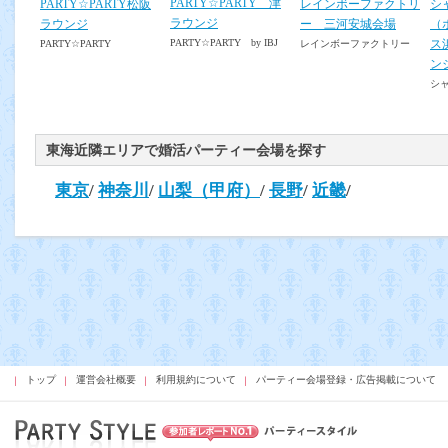
PARTY☆PARTY 津
PARTY☆PARTY松阪
レインボーファクトリ
シ
ラウンジ
ラウンジ
ー 三河安城会場
（
PARTY☆PARTY by IBJ
ス
PARTY☆PARTY
レインボーファクトリー
ン
シ
東海近隣エリアで婚活パーティー会場を探す
東京
/
神奈川
/
山梨（甲府）
/
長野
/
近畿
/
トップ
運営会社概要
利用規約について
パーティー会場登録・広告掲載について