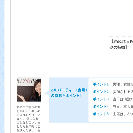
【PARTY☆
ジの特徴】
ポイント1
男性：女性
ポイント2
参加される
ポイント3
当日は清潔
ポイント4
当日、本人
初めてご参加の方
も安心して楽しめ
ポイント5
主催は、Ang
るよう心がけてい
ます。 気になる
ことなどございま
したらお気軽にご
相談ください。皆