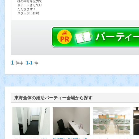
様の幸せを全力で
サポートさせてい
ただきます！
スタッフ：野村
1
1-1
件中
件
東海全体の婚活パーティー会場から探す