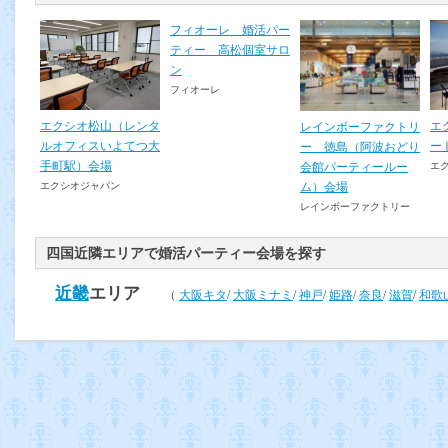
フィオーレ 婚活パー
ティー 高松個室サロ
ン
フィオーレ
エクシオ松山（レンタ
エ
レインボーファクトリ
ルオフィスいよてつ大
ー
ー 徳島（阿波おどり
手町駅）会場
会館パーティールー
エ
ム）会場
エクシオジャパン
レインボーファクトリー
四国近隣エリアで婚活パーティー会場を探す
近畿
エリア
（
大阪キタ
/
大阪ミナミ
/
神戸
/
姫路
/
奈良
/
滋賀
/
和歌