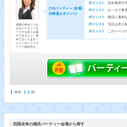
ポイント1
完全着席方
ポイント2
お一人で参
ポイント3
婚活に真剣
ポイント4
当日は本人
皆様の幸せにつな
がるパーティーを
ポイント5
このページの
一つでも多くお届
けできるよう、努
めてまいります！
レインボーファク
トリー認定仲人
1
1-1
件中
件
四国全体の婚活パーティー会場から探す