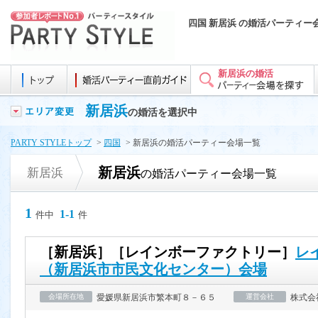
四国 新居浜 の婚活パーティー
新居浜の婚活
新居浜
の婚活を選択中
PARTY STYLEトップ
>
四国
> 新居浜の婚活パーティー会場一覧
新居浜
新居浜
の婚活パーティー会場一覧
1
1-1
件中
件
［新居浜］［レインボーファクトリー］
レ
（新居浜市市民文化センター）会場
会場所在地
愛媛県新居浜市繁本町８－６５
運営会社
株式会