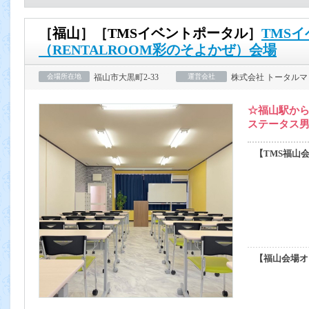
［福山］［TMSイベントポータル］
TMS
（RENTALROOM彩のそよかぜ）会場
会場所在地
福山市大黒町2-33
運営会社
株式会社 トータル
☆福山駅から
ステータス
【TMS福山
【福山会場オ