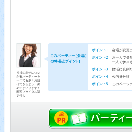
ポイント1
会場が変更
ポイント2
お一人で参
一人で参加
ポイント3
婚活に真剣
皆様の幸せにつな
ポイント4
公的身分証
がるパーティーを
一つでも多くお届
ポイント5
このページの
けできるよう、努
めてまいります！
関西ブライダル認
定仲人