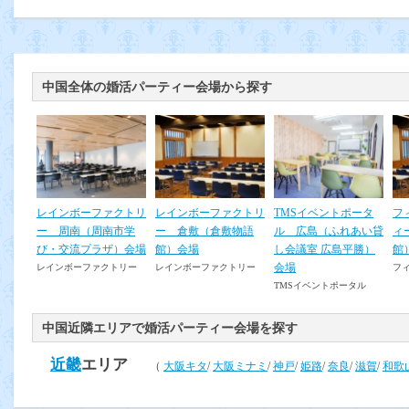
中国全体の婚活パーティー会場から探す
レインボーファクトリ
レインボーファクトリ
TMSイベントポータ
フ
ー 周南（周南市学
ー 倉敷（倉敷物語
ル 広島（ふれあい貸
ィ
び・交流プラザ）会場
館）会場
し会議室 広島平勝）
館
会場
レインボーファクトリー
レインボーファクトリー
フ
TMSイベントポータル
中国近隣エリアで婚活パーティー会場を探す
近畿
エリア
（
大阪キタ
/
大阪ミナミ
/
神戸
/
姫路
/
奈良
/
滋賀
/
和歌