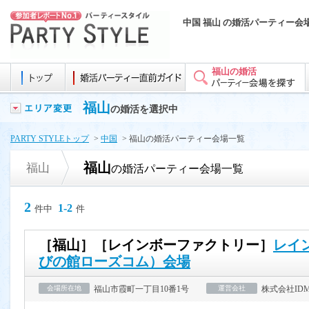
中国 福山 の婚活パーティー会
福山の婚活
福山
の婚活を選択中
PARTY STYLEトップ
>
中国
> 福山の婚活パーティー会場一覧
福山
福山
の婚活パーティー会場一覧
2
1-2
件中
件
［福山］［レインボーファクトリー］
レイ
びの館ローズコム）会場
会場所在地
福山市霞町一丁目10番1号
運営会社
株式会社ID