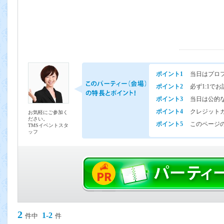
ポイント1
当日はプロ
ポイント2
必ず1:1で
ポイント3
当日は公的
ポイント4
クレジット
お気軽にご参加く
ださい。
ポイント5
このページの
TMSイベントスタ
ッフ
2
1-2
件中
件