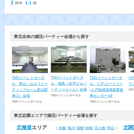
1
1-1
件中
件
東北全体の婚活パーティー会場から探す
TMSイベントポータ
TMSイベントポータ
TMSイベントポータ
O
ル 福島（佐平ビルパ
ル 郡山（セルフミー
ル 八戸/ユートリー
ウ
ーティールーム）会場
ティングルーム郡山駅
(八戸地域地場産業振
OT
東口）会場
興センター)4F
TMSイベントポータル
TMSイベントポータル
TMSイベントポータル
東北近隣エリアで婚活パーティー会場を探す
北海道
エリア
北関
（
札幌
/
旭川
/
函館
/
釧路
/
苫小牧
/
帯広
/ ）