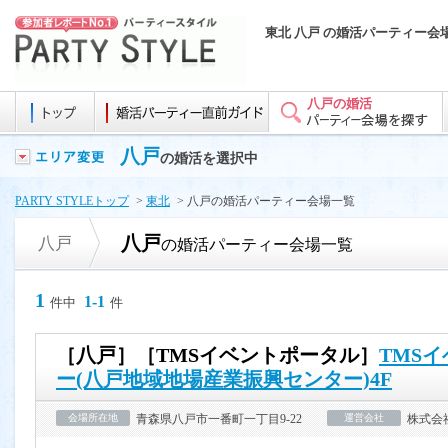
東北 八戸 の婚活パーティー会
八戸の婚活
八戸
の婚活を選択中
PARTY STYLEトップ
>
東北
> 八戸の婚活パーティー会場一覧
八戸
八戸
の婚活パーティー会場一覧
1
1-1
件中
件
［八戸］［TMSイベントポータル］
TMS
ー(八戸地域地場産業振興センター)4F
会場所在地
青森県八戸市一番町一丁目9-22
運営会社
株式会