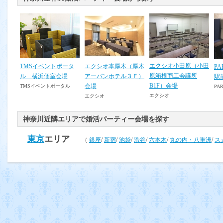
エクシオ小田原（小田
TMSイベントポータ
エクシオ本厚木（厚木
PA
原箱根商工会議所
ル 横浜個室会場
アーバンホテル３Ｆ）
駅
B1F）会場
会場
TMSイベントポータル
PAR
エクシオ
エクシオ
神奈川近隣エリアで婚活パーティー会場を探す
東京
エリア
（
銀座
/
新宿
/
池袋
/
渋谷
/
六本木
/
丸の内・八重洲
/
ス