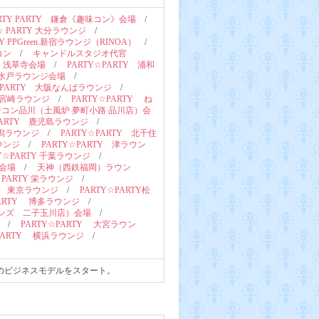
RTY PARTY 鎌倉《趣味コン》会場
/
☆ PARTY 大分ラウンジ
/
TY PPGreen.新宿ラウンジ（RINOA）
/
コン
/
キャンドルスタジオ代官
 浅草寺会場
/
PARTY☆PARTY 浦和
Y 水戸ラウンジ会場
/
☆PARTY 大阪なんばラウンジ
/
Y 宮崎ラウンジ
/
PARTY☆PARTY ね
おみせコン品川（土風炉 夢町小路 品川店）会
PARTY 鹿児島ラウンジ
/
新潟ラウンジ
/
PARTY☆PARTY 北千住
ウンジ
/
PARTY☆PARTY 津ラウン
TY☆PARTY 千葉ラウンジ
/
ン会場
/
天神（西鉄福岡）ラウン
☆PARTY 栄ラウンジ
/
TY 東京ラウンジ
/
PARTY☆PARTY松
PARTY 博多ラウンジ
/
ビーンズ 二子玉川店）会場
/
/
PARTY☆PARTY 大宮ラウン
☆PARTY 横浜ラウンジ
/
スのビジネスモデルをスタート。