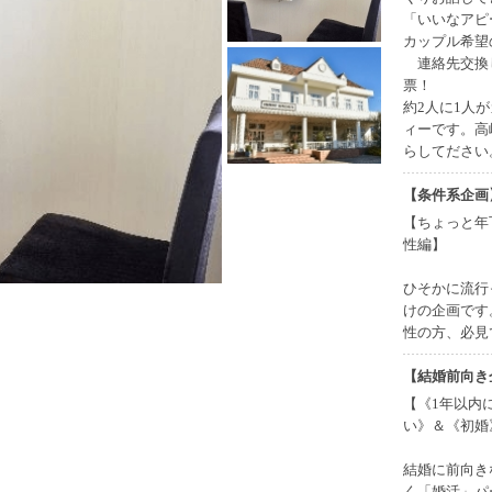
「いいなアピ
カップル希望
連絡先交換し
票！
約2人に1人
ィーです。高
らしてださい
【条件系企画
【ちょっと年
性編】
ひそかに流行
けの企画です
性の方、必見
【結婚前向き
【《1年以内
い》＆《初婚
結婚に前向き
く「婚活」パ