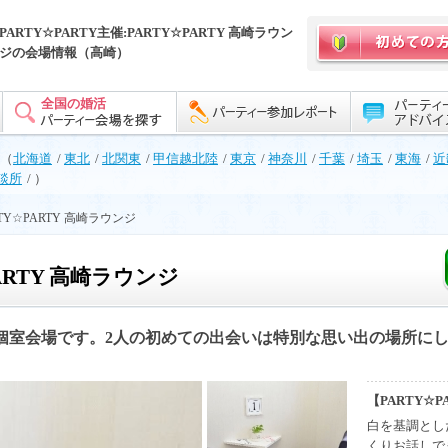
PARTY☆PARTY主催:PARTY☆PARTY 高崎ラウン
ジの会場情報（高崎）
全国の婚活
（
北海道
/
東北
/
北関東
/
甲信越北陸
/
東京
/
神奈川
/
千葉
/
埼玉
/
東海
/
近
談所
/ ）
RTY☆PARTY 高崎ラウンジ
PARTY 高崎ラウンジ
個室会場です。2人の初めての出会いは特別な思い出の場所に
【PARTY☆
白を基調とし
くりお話しで