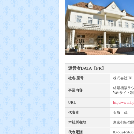
運営者DATA【PR】
社名/屋号
株式会社IBJ
結婚相談ラウ
事業内容
Webサイト
URL
http://www.ibj
代表者
石坂 茂
本社所在地
東京都新宿区西
代表電話
03-5324-5635