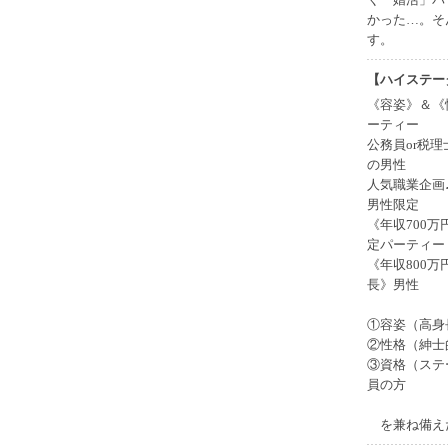
かった…。そ
す。
【ハイステー
《容姿》＆《
ーティー
公務員or税理
の男性
人気職業企画♪
男性限定
《年収700
定パーティー
《年収800万
長》男性
①容姿（高身
②性格（紳士
③資格（ステー
員の方
を兼ね備え