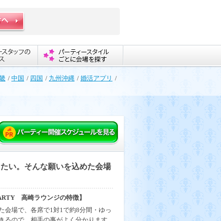
畿
/
中国
/
四国
/
九州沖縄
/
婚活アプリ
/
したい。そんな願いを込めた会場
PARTY 高崎ラウンジの特徴】
た会場で、各席で1対1で約8分間・ゆっ
きるので、相手の事がよく分かります。