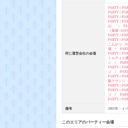
PARTY☆
PARTY☆P
PARTY☆P
PARTY☆
山
/
P
（葵屋 ‐AOI
PARTY☆P
PARTY☆P
こんかつ Nyaf
場
/
PA
同じ運営会社の会場
PARTY☆P
ミルディス
ジ
/
PA
PARTY☆P
ジ
/
PAR
PARTY☆P
阪ラウンジ
PARTY☆
PARTY☆PAR
ジ
/
PA
PARTY☆P
備考
2001年：
このエリアのパーティー会場