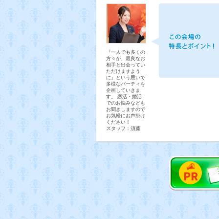
『一人でも多くの
方々が、最良なお
相手と出会ってい
ただけますよう
に』という思いで
多様なパーティを
企画していきま
す。 ​恋活・婚活
でのお悩みなども
お聞きしますので
お気軽にお声掛け
ください！
スタッフ：須藤