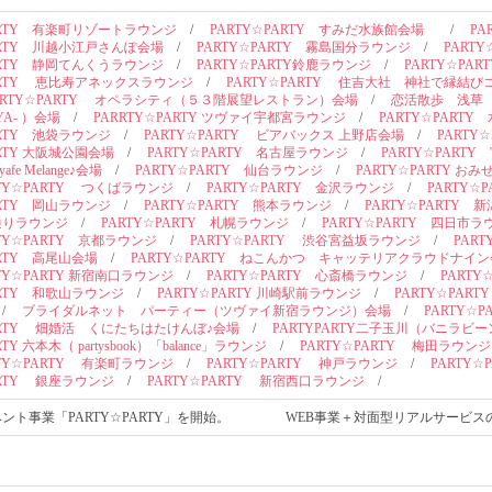
PARTY 有楽町リゾートラウンジ
/
PARTY☆PARTY すみだ水族館会場
/
PA
ARTY 川越小江戸さんぽ会場
/
PARTY☆PARTY 霧島国分ラウンジ
/
PARTY
ARTY 静岡てんくうラウンジ
/
PARTY☆PARTY鈴鹿ラウンジ
/
PARTY☆PAR
PARTY 恵比寿アネックスラウンジ
/
PARTY☆PARTY 住吉大社 神社で縁結び
ARTY☆PARTY オペラシティ（５３階展望レストラン）会場
/
恋活散歩 浅草
YA‐ ）会場
/
PARRTY☆PARTY ツヴァイ宇都宮ラウンジ
/
PARTY☆PART
ARTY 池袋ラウンジ
/
PARTY☆PARTY ビアバックス 上野店会場
/
PARTY
ARTY 大阪城公園会場
/
PARTY☆PARTY 名古屋ラウンジ
/
PARTY☆PART
e Melange♪会場
/
PARTY☆PARTY 仙台ラウンジ
/
PARTY☆PARTY 
RTY☆PARTY つくばラウンジ
/
PARTY☆PARTY 金沢ラウンジ
/
PARTY☆
ARTY 岡山ラウンジ
/
PARTY☆PARTY 熊本ラウンジ
/
PARTY☆PARTY 
通りラウンジ
/
PARTY☆PARTY 札幌ラウンジ
/
PARTY☆PARTY 四日市ラ
RTY☆PARTY 京都ラウンジ
/
PARTY☆PARTY 渋谷宮益坂ラウンジ
/
PAR
ARTY 高尾山会場
/
PARTY☆PARTY ねこんかつ キャッテリアクラウドナイ
TY☆PARTY 新宿南口ラウンジ
/
PARTY☆PARTY 心斎橋ラウンジ
/
PARTY
ARTY 和歌山ラウンジ
/
PARTY☆PARTY 川崎駅前ラウンジ
/
PARTY☆PAR
/
ブライダルネット パーティー（ツヴァイ新宿ラウンジ）会場
/
PARTY☆
PARTY 畑婚活 くにたちはたけんぼ♪会場
/
PARTYPARTY二子玉川（バニラ
TY 六本木（ partysbook）「balance」ラウンジ
/
PARTY☆PARTY 梅田ラウンジ
RTY☆PARTY 有楽町ラウンジ
/
PARTY☆PARTY 神戸ラウンジ
/
PARTY
ARTY 銀座ラウンジ
/
PARTY☆PARTY 新宿西口ラウンジ
/
イベント事業「PARTY☆PARTY」を開始。 WEB事業＋対面型リアルサービ