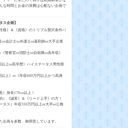
んな時間とお金の浪費は心配ない企画で
タス企画】
性格》＆《資格》のトリプル贅沢条件パ
士or会計士or弁護士or薬剤師or大手企業
《警察官or消防士or自衛隊or高年収》
万円以上or高学歴》ハイステータス男性限
円以上》or《年収600万円以上かつ高身
長）身長170㎝以上！
的）《誠実》＆《リード上手》の方！
タス）年収550万円以上or大卒or公務
た企画を多数、御用意しています。