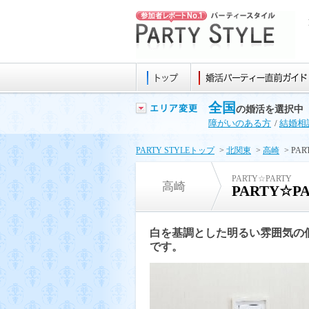
全国
の婚活を選択中
障がいのある方
/
結婚相
PARTY STYLEトップ
>
北関東
>
高崎
> PA
PARTY☆PARTY
高崎
PARTY☆
白を基調とした明るい雰囲気の
です。