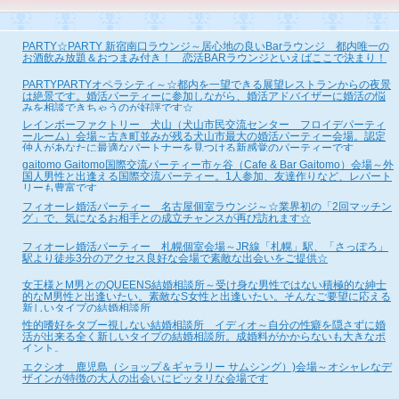
PARTY☆PARTY 新宿南口ラウンジ～居心地の良いBarラウンジ 都内唯一の
お酒飲み放題＆おつまみ付き！ 恋活BARラウンジといえばここで決まり！
PARTYPARTYオペラシティ～☆都内を一望できる展望レストランからの夜景
は絶景です。婚活パーティーに参加しながら、婚活アドバイザーに婚活の悩
みを相談できちゃうのが好評です☆
レインボーファクトリー 犬山（犬山市民交流センター フロイデパーティ
ールーム）会場～古き町並みが残る犬山市最大の婚活パーティー会場。認定
仲人があなたに最適なパートナーを見つける新感覚のパーティーです
gaitomo Gaitomo国際交流パーティー市ヶ谷（Cafe & Bar Gaitomo）会場～外
国人男性と出逢える国際交流パーティー。1人参加、友達作りなど、レパート
リーも豊富です
フィオーレ婚活パーティー 名古屋個室ラウンジ～☆業界初の「2回マッチン
グ」で、気になるお相手との成立チャンスが再び訪れます☆
フィオーレ婚活パーティー 札幌個室会場～JR線「札幌」駅、「さっぽろ」
駅より徒歩3分のアクセス良好な会場で素敵な出会いをご提供☆
女王様とM男とのQUEENS結婚相談所～受け身な男性ではない積極的な紳士
的なM男性と出逢いたい。素敵なS女性と出逢いたい。そんなご要望に応える
新しいタイプの結婚相談所
性的嗜好をタブー視しない結婚相談所 イディオ～自分の性癖を隠さずに婚
活が出来る全く新しいタイプの結婚相談所。成婚料がかからないも大きなポ
イント。
エクシオ 鹿児島（ショップ＆ギャラリー サムシング）)会場～オシャレなデ
ザインが特徴の大人の出会いにピッタリな会場です