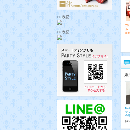
PR表記
T
ル
PR表記
町
婚
Ga
テ
会
gai