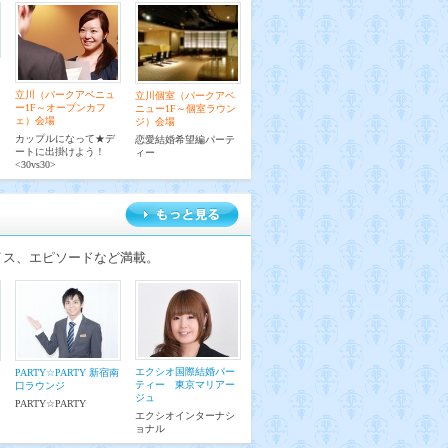
立川（パークアベニュ
立川個室（パークアベ
ー1F～オープンカフ
ニュー1F～個室ラウン
ェ）会場
ジ）会場
カップルになって★デ
恋愛結婚希望編パーテ
ートに出掛けよう！
ィー
<30vs30>
イス、エピソードなど満載。
エクシオ国際結婚パー
PARTY☆PARTY 新宿南
ティー 東京マリアー
口ラウンジ
ジュ
PARTY☆PARTY
エクシオインターナシ
ョナル