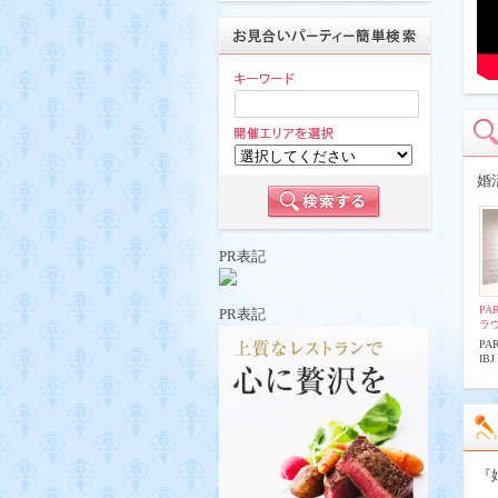
婚
PR表記
PA
PR表記
ラ
PA
IBJ
『