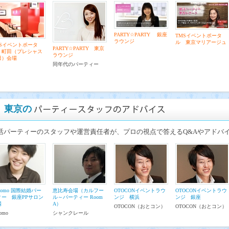
PARTY☆PARTY 銀座
TMSイベントポータ
ラウンジ
ル 東京マリアージュ
MSイベントポータ
PARTY☆PARTY 東京
 町田（プレシャス
ラウンジ
田）会場
同年代のパーティー
東京の
活パーティーのスタッフや運営責任者が、プロの視点で答えるQ&Aやアドバ
itomo 国際結婚パー
恵比寿会場（カルフー
OTOCONイベントラウ
OTOCONイベントラウ
ィー 銀座PPサロン
ル～パーティー Room
ンジ 横浜
ンジ 銀座
場
A）
OTOCON（おとコン）
OTOCON（おとコン）
tomo
シャンクレール