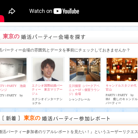
東京の
活パーティー会場の雰囲気とデータを事前にチェックしておきませんか？
エクシオ国際結婚パー
キャンドルスタジオ代
RTY☆PARTY 池袋
立川個室（パークアベ
ティー 東京マリアー
官山
ウンジ
ニュー1F～個室ラウン
ジュ
ジ）会場
PARTY☆PARTY by
RTY☆PARTY by
エクシオインターナシ
IBJ 癒しのキャンドル
シャンクレール
ョナル
パーティー
東京の
婚活パーティー参加者のリアルレポートを見たい！』というユーザーリクエ