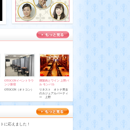
OTOCONイベントラウ
燻製肉とワイン 上野バ
ンジ新宿
ル モンパカ
OTOCON（オトコン）
リネスト オトナ男女
のカジュアルパーティ
ー 上野
ストに応えました！