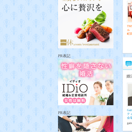
T
ル
町
PR表記
婚
Ga
PR表記
テ
会
gai