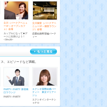
立川（パークアベニュ
立川個室（パークアベ
ー1F～オープンカフ
ニュー1F～個室ラウン
ェ）会場
ジ）会場
カップルになって★デ
恋愛結婚希望編パーテ
ートに出掛けよう！
ィー
<30vs30>
イス、エピソードなど満載。
エクシオ国際結婚パー
PARTY☆PARTY 新宿南
ティー 東京マリアー
口ラウンジ
ジュ
PARTY☆PARTY
エクシオインターナシ
ョナル