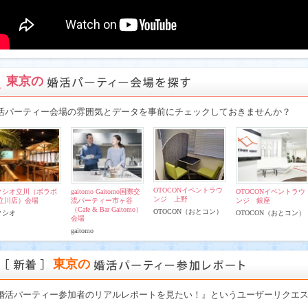
東京の
活パーティー会場の雰囲気とデータを事前にチェックしておきませんか？
OTOCONイベントラウ
クシオ立川（ボラボ
gaitomo Gaitomo国際交
OTOCONイベントラウ
ンジ 上野
 立川店）会場
流パーティー市ヶ谷
ンジ 銀座
（Cafe & Bar Gaitomo）
OTOCON（おとコン）
クシオ
OTOCON（おとコン）
会場
gaitomo
東京の
婚活パーティー参加者のリアルレポートを見たい！』というユーザーリクエ