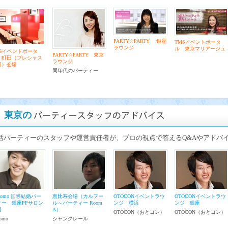
PARTY☆PARTY 銀座
TMSイベントポータ
ラウンジ
ル 東京マリアージュ
MSイベントポータ
PARTY☆PARTY 東京
 町田（プレシャス
ラウンジ
田）会場
同年代のパーティー
東京の
活パーティーのスタッフや運営責任者が、プロの視点で答えるQ&Aやアドバ
itomo 国際結婚パー
恵比寿会場（カルフー
OTOCONイベントラウ
OTOCONイベントラウ
ィー 銀座PPサロン
ル～パーティー Room
ンジ 横浜
ンジ 銀座
場
A）
OTOCON（おとコン）
OTOCON（おとコン）
tomo
シャンクレール