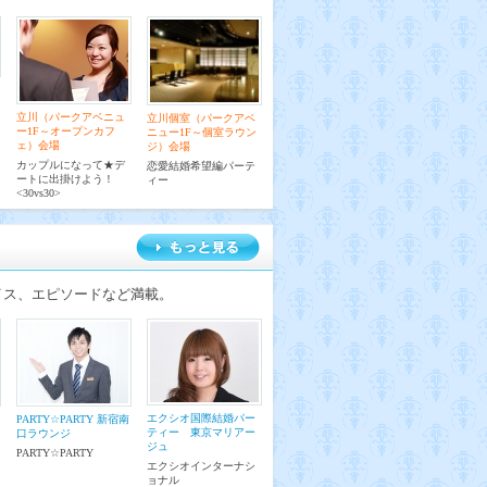
立川（パークアベニュ
立川個室（パークアベ
ー1F～オープンカフ
ニュー1F～個室ラウン
ェ）会場
ジ）会場
カップルになって★デ
恋愛結婚希望編パーテ
ートに出掛けよう！
ィー
<30vs30>
イス、エピソードなど満載。
エクシオ国際結婚パー
PARTY☆PARTY 新宿南
ティー 東京マリアー
口ラウンジ
ジュ
PARTY☆PARTY
エクシオインターナシ
ョナル