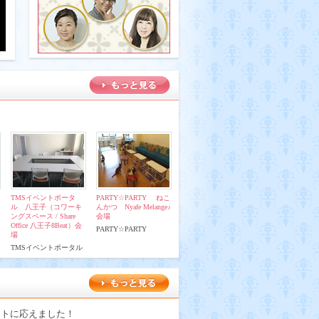
TMSイベントポータ
PARTY☆PARTY ねこ
ル 八王子（コワーキ
んかつ Nyafe Melange♪
ングスペース / Share
会場
Office 八王子8Beat）会
PARTY☆PARTY
場
TMSイベントポータル
ストに応えました！