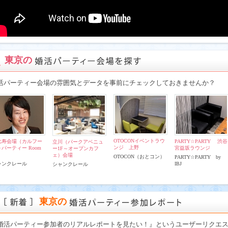
東京の
活パーティー会場の雰囲気とデータを事前にチェックしておきませんか？
OTOCONイベントラウ
比寿会場（カルフー
PARTY☆PARTY 渋谷
立川（パークアベニュ
ンジ 上野
パーティー Room
宮益坂ラウンジ
ー1F～オープンカフ
ェ）会場
OTOCON（おとコン）
PARTY☆PARTY by
ャンクレール
IBJ
シャンクレール
東京の
婚活パーティー参加者のリアルレポートを見たい！』というユーザーリクエ