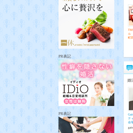
T
ル
町
PR表記
婚
PR表記
Ga
テ
会
gai