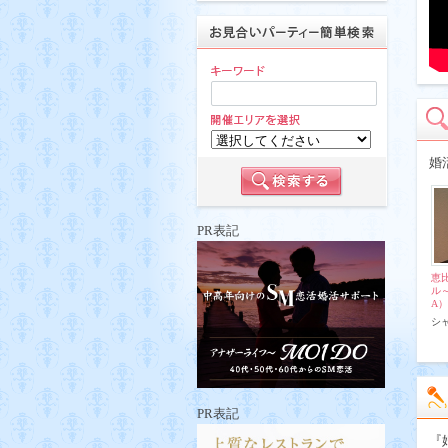
婚
PR表記
恵
ル～
A）
シ
PR表記
『