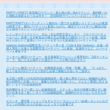
PARTY☆PARTY 新宿南口ラウンジ～居心地の良いBarラウンジ 都内唯一の
お酒飲み放題＆おつまみ付き！ 恋活BARラウンジといえばここで決まり！
PARTYPARTYオペラシティ～☆都内を一望できる展望レストランからの夜景
は絶景です。婚活パーティーに参加しながら、婚活アドバイザーに婚活の悩
みを相談できちゃうのが好評です☆
レインボーファクトリー 犬山（犬山市民交流センター フロイデパーティ
ールーム）会場～古き町並みが残る犬山市最大の婚活パーティー会場。認定
仲人があなたに最適なパートナーを見つける新感覚のパーティーです
gaitomo Gaitomo国際交流パーティー市ヶ谷（Cafe & Bar Gaitomo）会場～外
国人男性と出逢える国際交流パーティー。1人参加、友達作りなど、レパート
リーも豊富です
フィオーレ婚活パーティー 名古屋個室ラウンジ～☆業界初の「2回マッチン
グ」で、気になるお相手との成立チャンスが再び訪れます☆
フィオーレ婚活パーティー 札幌個室会場～JR線「札幌」駅、「さっぽろ」
駅より徒歩3分のアクセス良好な会場で素敵な出会いをご提供☆
女王様とM男とのQUEENS結婚相談所～受け身な男性ではない積極的な紳士
的なM男性と出逢いたい。素敵なS女性と出逢いたい。そんなご要望に応える
新しいタイプの結婚相談所
性的嗜好をタブー視しない結婚相談所 イディオ～自分の性癖を隠さずに婚
活が出来る全く新しいタイプの結婚相談所。成婚料がかからないも大きなポ
イント。
エクシオ 鹿児島（ショップ＆ギャラリー サムシング）)会場～オシャレなデ
ザインが特徴の大人の出会いにピッタリな会場です