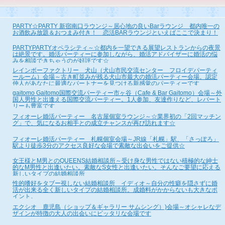
PARTY☆PARTY 新宿南口ラウンジ～居心地の良いBarラウンジ 都内唯一の
お酒飲み放題＆おつまみ付き！ 恋活BARラウンジといえばここで決まり！
PARTYPARTYオペラシティ～☆都内を一望できる展望レストランからの夜景
は絶景です。婚活パーティーに参加しながら、婚活アドバイザーに婚活の悩
みを相談できちゃうのが好評です☆
レインボーファクトリー 犬山（犬山市民交流センター フロイデパーティ
ールーム）会場～古き町並みが残る犬山市最大の婚活パーティー会場。認定
仲人があなたに最適なパートナーを見つける新感覚のパーティーです
gaitomo Gaitomo国際交流パーティー市ヶ谷（Cafe & Bar Gaitomo）会場～外
国人男性と出逢える国際交流パーティー。1人参加、友達作りなど、レパート
リーも豊富です
フィオーレ婚活パーティー 名古屋個室ラウンジ～☆業界初の「2回マッチン
グ」で、気になるお相手との成立チャンスが再び訪れます☆
フィオーレ婚活パーティー 札幌個室会場～JR線「札幌」駅、「さっぽろ」
駅より徒歩3分のアクセス良好な会場で素敵な出会いをご提供☆
女王様とM男とのQUEENS結婚相談所～受け身な男性ではない積極的な紳士
的なM男性と出逢いたい。素敵なS女性と出逢いたい。そんなご要望に応える
新しいタイプの結婚相談所
性的嗜好をタブー視しない結婚相談所 イディオ～自分の性癖を隠さずに婚
活が出来る全く新しいタイプの結婚相談所。成婚料がかからないも大きなポ
イント。
エクシオ 鹿児島（ショップ＆ギャラリー サムシング）)会場～オシャレなデ
ザインが特徴の大人の出会いにピッタリな会場です