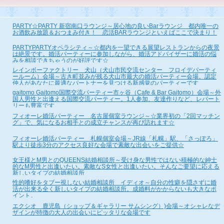
PARTY☆PARTY 新宿南口ラウンジ～居心地の良いBarラウンジ 都内唯一の
お酒飲み放題＆おつまみ付き！ 恋活BARラウンジといえばここで決まり！
PARTYPARTYオペラシティ～☆都内を一望できる展望レストランからの夜景
は絶景です。婚活パーティーに参加しながら、婚活アドバイザーに婚活の悩
みを相談できちゃうのが好評です☆
レインボーファクトリー 犬山（犬山市民交流センター フロイデパーティ
ールーム）会場～古き町並みが残る犬山市最大の婚活パーティー会場。認定
仲人があなたに最適なパートナーを見つける新感覚のパーティーです
gaitomo Gaitomo国際交流パーティー市ヶ谷（Cafe & Bar Gaitomo）会場～外
国人男性と出逢える国際交流パーティー。1人参加、友達作りなど、レパート
リーも豊富です
フィオーレ婚活パーティー 名古屋個室ラウンジ～☆業界初の「2回マッチン
グ」で、気になるお相手との成立チャンスが再び訪れます☆
フィオーレ婚活パーティー 札幌個室会場～JR線「札幌」駅、「さっぽろ」
駅より徒歩3分のアクセス良好な会場で素敵な出会いをご提供☆
女王様とM男とのQUEENS結婚相談所～受け身な男性ではない積極的な紳士
的なM男性と出逢いたい。素敵なS女性と出逢いたい。そんなご要望に応える
新しいタイプの結婚相談所
性的嗜好をタブー視しない結婚相談所 イディオ～自分の性癖を隠さずに婚
活が出来る全く新しいタイプの結婚相談所。成婚料がかからないも大きなポ
イント。
エクシオ 鹿児島（ショップ＆ギャラリー サムシング）)会場～オシャレなデ
ザインが特徴の大人の出会いにピッタリな会場です