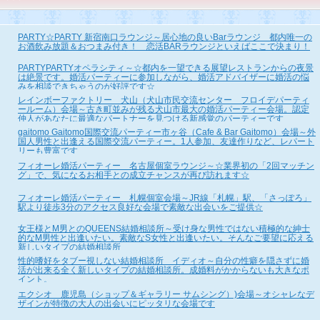
PARTY☆PARTY 新宿南口ラウンジ～居心地の良いBarラウンジ 都内唯一の
お酒飲み放題＆おつまみ付き！ 恋活BARラウンジといえばここで決まり！
PARTYPARTYオペラシティ～☆都内を一望できる展望レストランからの夜景
は絶景です。婚活パーティーに参加しながら、婚活アドバイザーに婚活の悩
みを相談できちゃうのが好評です☆
レインボーファクトリー 犬山（犬山市民交流センター フロイデパーティ
ールーム）会場～古き町並みが残る犬山市最大の婚活パーティー会場。認定
仲人があなたに最適なパートナーを見つける新感覚のパーティーです
gaitomo Gaitomo国際交流パーティー市ヶ谷（Cafe & Bar Gaitomo）会場～外
国人男性と出逢える国際交流パーティー。1人参加、友達作りなど、レパート
リーも豊富です
フィオーレ婚活パーティー 名古屋個室ラウンジ～☆業界初の「2回マッチン
グ」で、気になるお相手との成立チャンスが再び訪れます☆
フィオーレ婚活パーティー 札幌個室会場～JR線「札幌」駅、「さっぽろ」
駅より徒歩3分のアクセス良好な会場で素敵な出会いをご提供☆
女王様とM男とのQUEENS結婚相談所～受け身な男性ではない積極的な紳士
的なM男性と出逢いたい。素敵なS女性と出逢いたい。そんなご要望に応える
新しいタイプの結婚相談所
性的嗜好をタブー視しない結婚相談所 イディオ～自分の性癖を隠さずに婚
活が出来る全く新しいタイプの結婚相談所。成婚料がかからないも大きなポ
イント。
エクシオ 鹿児島（ショップ＆ギャラリー サムシング）)会場～オシャレなデ
ザインが特徴の大人の出会いにピッタリな会場です