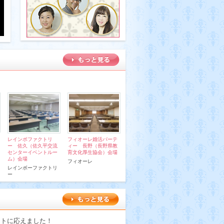
レインボファクトリ
フィオーレ婚活パーテ
ー 佐久（佐久平交流
ィー 長野（長野県教
センターイベントルー
育文化厚生協会）会場
ム）会場
フィオーレ
レインボーファクトリ
ー
ストに応えました！