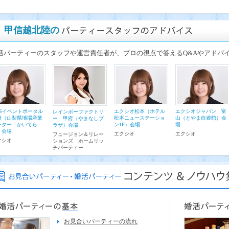
甲信越北陸の
活パーティーのスタッフや運営責任者が、プロの視点で答えるQ&Aやアドバ
MSイベントポータル
エクシオ松本（ホテル
エクシオジャパン 富
レインボーファクトリ
府（山梨県地場産業
松本ニューステーショ
山（とやま自遊館）会
ー 甲府（やまなしプ
ンター かいてら
ン1F）会場
場
ラザ）会場
）会場
エクシオ
エクシオ
フュージョン＆リレー
クシオ
ションズ ホームリッ
チパーティー
お見合いパーティーの流れ