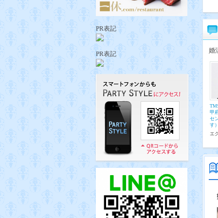
PR表記
婚
PR表記
T
甲
セ
す
エ