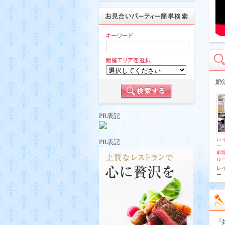
婚
PR表記
レ
PR表記
ー
劇
ル
レ
ー
『