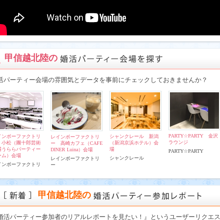
甲信越北陸の
活パーティー会場の雰囲気とデータを事前にチェックしておきませんか？
PARTY☆PARTY 金沢
インボーファクトリ
シャンクレール 新潟
レインボーファクトリ
ラウンジ
 小松（團十郎芸術
（新潟京浜ホテル）会
ー 高崎カフェ（CAFE
場うららパーティー
場
DINER Luina）会場
PARTY☆PARTY
ーム）会場
シャンクレール
レインボーファクトリ
インボーファクトリ
ー
甲信越北陸の
婚活パーティー参加者のリアルレポートを見たい！』というユーザーリクエ