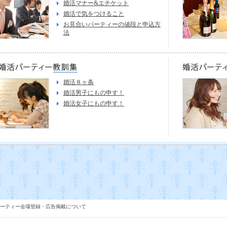
婚活マナー&エチケット
婚活で気をつけること
お見合いパーティーの値段と申込方
法
婚活８ヶ条
婚活男子にもの申す！
婚活女子にもの申す！
ーティー会場登録・広告掲載について